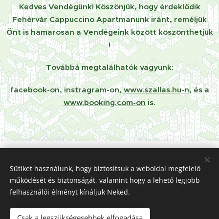
Kedves Vendégünk! Köszönjük, hogy érdeklődik
Fehérvár Cappuccino Apartmanunk iránt, reméljük
Önt is hamarosan a Vendégeink között köszönthetjük
!
Továbbá megtalálhatók vagyunk:
facebook-on, instragram-on,
www.szallas.hu-n,
és a
www.booking.com-on
is.
Telefonszámunk:
+36 30/ 939-0394
Sütiket használunk, hogy biztosítsuk a weboldal megfelelő
+36 70/ 208-5820
működését és biztonságát, valamint hogy a lehető legjobb
felhasználói élményt kínáljuk Neked.
E-mail:
fehervarapartman@gmail.com
Csak a legszükségesebbek elfogadása